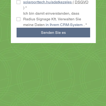
solarporttech.hu/adatkezeles
( 
DSGVO
)
*
Ich bin damit einverstanden, dass 
Radius Signage Kft. Verwalten Sie 
meine Daten 
in Ihrem CRM-System
 .
*
Senden Sie es