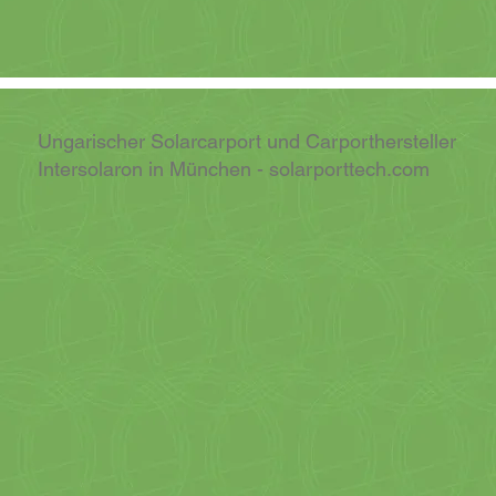
Ungarischer Solarcarport und Carporthersteller
Intersolaron in München - solarporttech.com