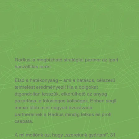
Radius: a megbízható stratégiai partner az ipari
beszállítás terén
Első a hatékonyság ‒ ami a hatásos, célszerű
termelést eredményezi! Ha a dolgokat
átgondoltan tesszük, elkerülhető az anyag
pazarlása, a fölösleges költségek. Ebben segít
immár több mint negyed évszázada
partnereinek a Radius mindig lelkes és profi
csapata.
A mi mottónk az, hogy „szeretünk gyártani”. 31