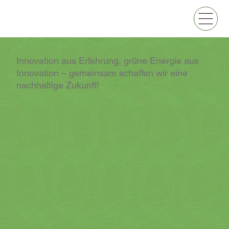
Innovation aus Erfahrung, grüne Energie aus
Innovation – gemeinsam schaffen wir eine
nachhaltige Zukunft!