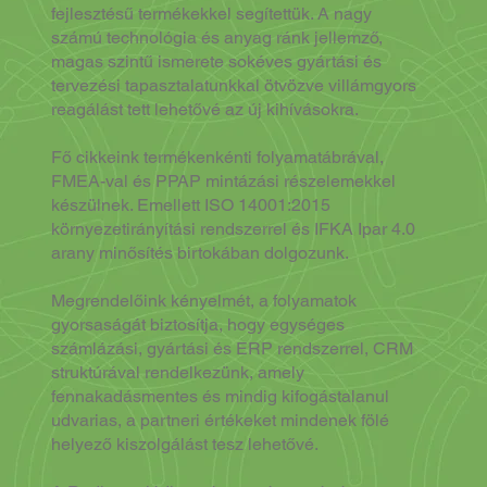
fejlesztésű termékekkel segítettük. A nagy
számú technológia és anyag ránk jellemző,
magas szintű ismerete sokéves gyártási és
tervezési tapasztalatunkkal ötvözve villámgyors
reagálást tett lehetővé az új kihívásokra.
Fő cikkeink termékenkénti folyamatábrával,
FMEA-val és PPAP mintázási részelemekkel
készülnek. Emellett ISO 14001:2015
környezetirányítási rendszerrel és IFKA Ipar 4.0
arany minősítés birtokában dolgozunk.
Megrendelőink kényelmét, a folyamatok
gyorsaságát biztosítja, hogy egységes
számlázási, gyártási és ERP rendszerrel, CRM
struktúrával rendelkezünk, amely
fennakadásmentes és mindig kifogástalanul
udvarias, a partneri értékeket mindenek fölé
helyező kiszolgálást tesz lehetővé.