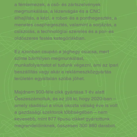
a fémlemezek, a cső- és zártszelvények
megmunkálása, a lézervágás és a CNC
élhajlítás, a kézi, a robot- és a ponthegesztés, a
menetes csaphegesztés, valamint a sorjázás, a
csiszolás, a technológiai szerelés és a por- és
oldószeres festés kategóriákban.
Ez azonban csupán a jéghegy csúcsa, mert
szinte bármilyen megmunkálást,
munkafolyamatot el tudunk végezni, ami az ipari
beszállítás vagy akár a reklámeszközgyártás
területén egyáltalán szóba jöhet.
Majdnem 900-féle cikk gyártása 1 év alatt
Összeszámoltuk, és az jött ki, hogy 2020-ban ‒
amely ráadásul a vírus okozta válság éve is volt
a gazdasági szektorok többségében ‒ nem
kevesebb, mint 877 típusú cikket gyártottunk
megrendelőinknek, összesen 300 980 darabot.