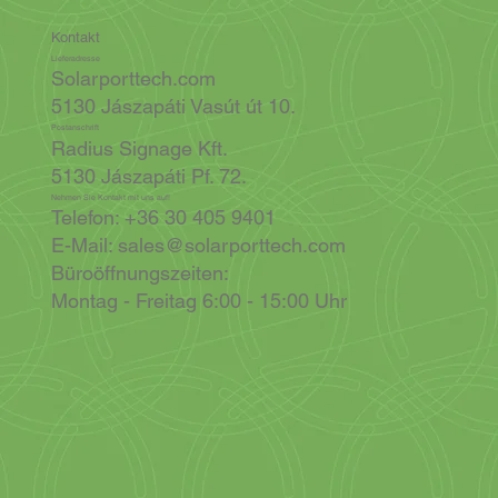
Kontakt
Lieferadresse
Solarporttech.com
5130 Jászapáti Vasút út 10.
Postanschrift
Radius Signage Kft.
5130 Jászapáti Pf. 72.
Nehmen Sie Kontakt mit uns auf!
Telefon: +36 30 405 9401
E-Mail:
sales@solarporttech.com
Büroöffnungszeiten:
Montag - Freitag 6:00 - 15:00 Uhr