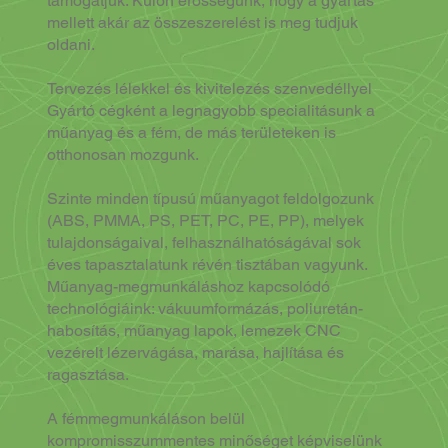
támogatjuk. Külön erősségünk, hogy a gyártás
mellett akár az összeszerelést is meg tudjuk
oldani.
Tervezés lélekkel és kivitelezés szenvedéllyel
Gyártó cégként a legnagyobb specialitásunk a
műanyag és a fém, de más területeken is
otthonosan mozgunk.
Szinte minden típusú műanyagot feldolgozunk
(ABS, PMMA, PS, PET, PC, PE, PP), melyek
tulajdonságaival, felhasználhatóságával sok
éves tapasztalatunk révén tisztában vagyunk.
Műanyag-megmunkáláshoz kapcsolódó
technológiáink: vákuumformázás, poliuretán-
habosítás, műanyag lapok, lemezek CNC
vezérelt lézervágása, marása, hajlítása és
ragasztása.
A fémmegmunkáláson belül
kompromisszummentes minőséget képviselünk