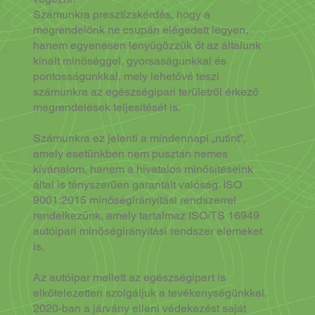
Számunkra presztízskérdés, hogy a
megrendelőnk ne csupán elégedett legyen,
hanem egyenesen lenyűgözzük őt az általunk
kínált minőséggel, gyorsaságunkkal és
pontosságunkkal, mely lehetővé teszi
számunkra az egészségipari területről érkező
megrendelések teljesítését is.
Számunkra ez jelenti a mindennapi „rutint”,
amely esetünkben nem pusztán nemes
kívánalom, hanem a hivatalos minősítéseink
által is tényszerűen garantált valóság. ISO
9001:2015 minőségirányítási rendszerrel
rendelkezünk, amely tartalmaz ISO/TS 16949
autóipari minőségirányítási rendszer elemeket
is.
Az autóipar mellett az egészségipart is
elkötelezetten szolgáljuk a tevékenységünkkel.
2020-ban a járvány elleni védekezést saját