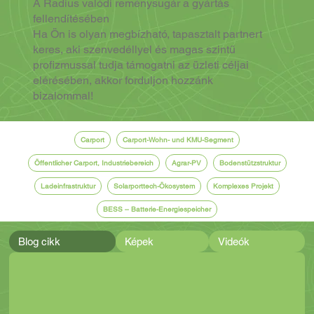
A Radius valódi reménysugár a gyártás
fellendítésében
Ha Ön is olyan megbízható, tapasztalt partnert
keres, aki szenvedéllyel és magas szintű
profizmussal tudja támogatni az üzleti céljai
elérésében, akkor forduljon hozzánk
bizalommal!
Carport
Carport-Wohn- und KMU-Segment
Öffentlicher Carport, Industriebereich
Agrar-PV
Bodenstützstruktur
Ladeinfrastruktur
Solarporttech-Ökosystem
Komplexes Projekt
BESS – Batterie-Energiespeicher
Blog cikk
Képek
Videók