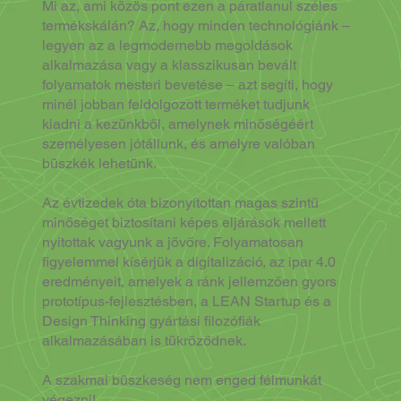
Mi az, ami közös pont ezen a páratlanul széles
termékskálán? Az, hogy minden technológiánk ‒
legyen az a legmodernebb megoldások
alkalmazása vagy a klasszikusan bevált
folyamatok mesteri bevetése ‒ azt segíti, hogy
minél jobban feldolgozott terméket tudjunk
kiadni a kezünkből, amelynek minőségéért
személyesen jótállunk, és amelyre valóban
büszkék lehetünk.
Az évtizedek óta bizonyítottan magas szintű
minőséget biztosítani képes eljárások mellett
nyitottak vagyunk a jövőre. Folyamatosan
figyelemmel kísérjük a digitalizáció, az ipar 4.0
eredményeit, amelyek a ránk jellemzően gyors
prototípus-fejlesztésben, a LEAN Startup és a
Design Thinking gyártási filozófiák
alkalmazásában is tükröződnek.
A szakmai büszkeség nem enged félmunkát
végezni!