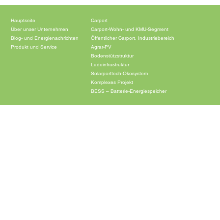
Hauptseite
Carport
Über unser Unternehmen
Carport-Wohn- und KMU-Segment
Blog- und Energienachrichten
Öffentlicher Carport, Industriebereich
Produkt und Service
Agrar-PV
Bodenstützstruktur
Ladeinfrastruktur
Solarporttech-Ökosystem
Komplexes Projekt
BESS – Batterie-Energiespeicher
© 2024 Solarporttech.com