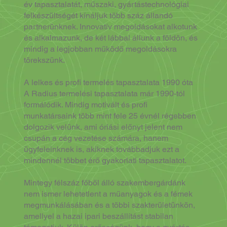
év tapasztalatát, műszaki, gyártástechnológiai
felkészültségét kínáljuk több száz állandó
partnerünknek. Innovatív megoldásokat alkotunk
és alkalmazunk, de két lábbal állunk a földön, és
mindig a legjobban működő megoldásokra
törekszünk.
A lelkes és profi termelés tapasztalata 1990 óta
A Radius termelési tapasztalata már 1990-tól
formálódik. Mindig motivált és profi
munkatársaink több mint fele 25 évnél régebben
dolgozik velünk, ami óriási előnyt jelent nem
csupán a cég vezetése számára, hanem
ügyfeleinknek is, akiknek továbbadjuk ezt a
mindennél többet érő gyakorlati tapasztalatot.
Mintegy félszáz főből álló szakembergárdánk
nem ismer lehetetlent a műanyagok és a fémek
megmunkálásában és a többi szakterületünkön,
amellyel a hazai ipari beszállítást stabilan