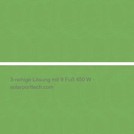
3-reihige Lösung mit 9 Fuß 450 W -
solarporttech.com