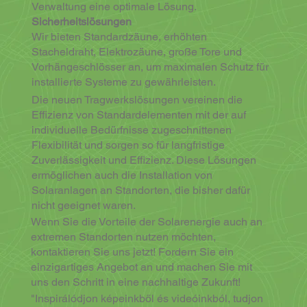
Verwaltung eine optimale Lösung.
Sicherheitslösungen
Wir bieten Standardzäune, erhöhten
Stacheldraht, Elektrozäune, große Tore und
Vorhängeschlösser an, um maximalen Schutz für
installierte Systeme zu gewährleisten.
Die neuen Tragwerkslösungen vereinen die
Effizienz von Standardelementen mit der auf
individuelle Bedürfnisse zugeschnittenen
Flexibilität und sorgen so für langfristige
Zuverlässigkeit und Effizienz. Diese Lösungen
ermöglichen auch die Installation von
Solaranlagen an Standorten, die bisher dafür
nicht geeignet waren.
Wenn Sie die Vorteile der Solarenergie auch an
extremen Standorten nutzen möchten,
kontaktieren Sie uns jetzt! Fordern Sie ein
einzigartiges Angebot an und machen Sie mit
uns den Schritt in eine nachhaltige Zukunft!
"Inspirálódjon képeinkből és videóinkból, tudjon