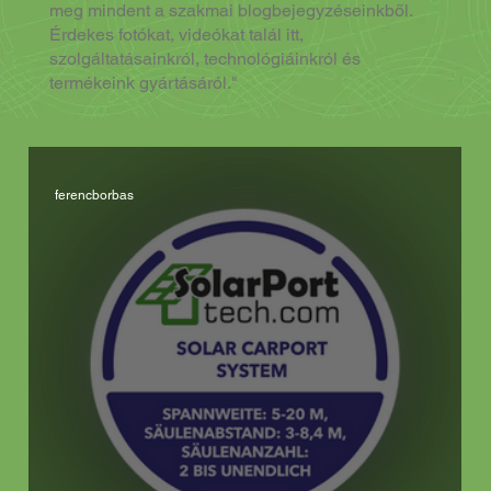
meg mindent a szakmai blogbejegyzéseinkből.
Érdekes fotókat, videókat talál itt,
szolgáltatásainkról, technológiáinkról és
termékeink gyártásáról."
ferencborbas