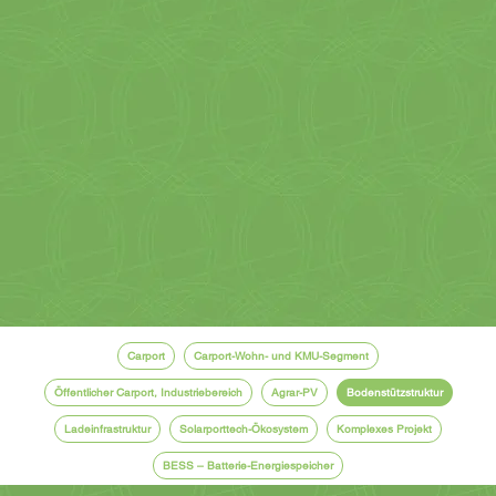
Carport
Carport-Wohn- und KMU-Segment
Öffentlicher Carport, Industriebereich
Agrar-PV
Bodenstützstruktur
Ladeinfrastruktur
Solarporttech-Ökosystem
Komplexes Projekt
BESS – Batterie-Energiespeicher