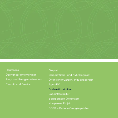
Hauptseite
Carport
Über unser Unternehmen
Carport-Wohn- und KMU-Segment
Blog- und Energienachrichten
Öffentlicher Carport, Industriebereich
Produkt und Service
Agrar-PV
Bodenstützstruktur
Ladeinfrastruktur
Solarporttech-Ökosystem
Komplexes Projekt
BESS – Batterie-Energiespeicher