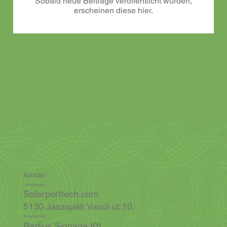
Sobald neue Beiträge veröffentlicht wurden,
erscheinen diese hier.
Kontakt
Lieferadresse
Solarporttech.com
5130 Jászapáti Vasút út 10.
Postanschrift
Radius Signage Kft.