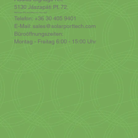
5130 Jászapáti Pf. 72.
Nehmen Sie Kontakt mit uns auf!
Telefon: +36 30 405 9401
E-Mail:
sales@solarporttech.com
Büroöffnungszeiten:
Montag - Freitag 6:00 - 15:00 Uhr