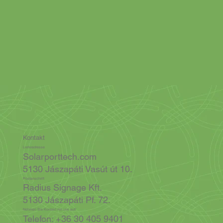
Kontakt
Lieferadresse
Solarporttech.com
5130 Jászapáti Vasút út 10.
Postanschrift
Radius Signage Kft.
5130 Jászapáti Pf. 72.
Nehmen Sie Kontakt mit uns auf!
Telefon: +36 30 405 9401