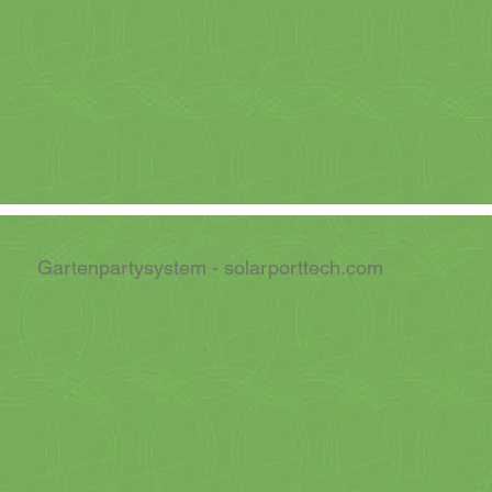
Gartenpartysystem - solarporttech.com