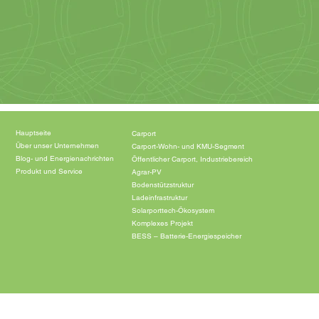
Hauptseite
Carport
Über unser Unternehmen
Carport-Wohn- und KMU-Segment
Blog- und Energienachrichten
Öffentlicher Carport, Industriebereich
Produkt und Service
Agrar-PV
Bodenstützstruktur
Ladeinfrastruktur
Solarporttech-Ökosystem
Komplexes Projekt
BESS – Batterie-Energiespeicher