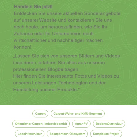
Handeln Sie jetzt!
Entdecken Sie unsere aktuellen Sonderangebote
auf unserer Website und kontaktieren Sie uns
noch heute, um herauszufinden, wie Sie Ihr
Zuhause oder Ihr Unternehmen noch
wirtschaftlicher und nachhaltiger machen
können!
„Lassen Sie sich von unseren Bildern und Videos
inspirieren, erfahren Sie alles aus unseren
professionellen Blogbeiträgen.
Hier finden Sie interessante Fotos und Videos zu
unseren Leistungen, Technologien und der
Herstellung unserer Produkte.“
Carport
Carport-Wohn- und KMU-Segment
Öffentlicher Carport, Industriebereich
Agrar-PV
Bodenstützstruktur
Ladeinfrastruktur
Solarporttech-Ökosystem
Komplexes Projekt