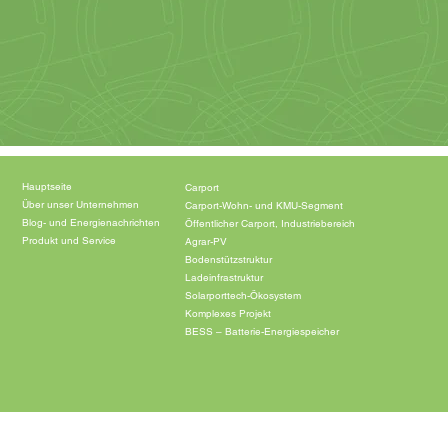
Hauptseite
Carport
Über unser Unternehmen
Carport-Wohn- und KMU-Segment
Blog- und Energienachrichten
Öffentlicher Carport, Industriebereich
Produkt und Service
Agrar-PV
Bodenstützstruktur
Ladeinfrastruktur
Solarporttech-Ökosystem
Komplexes Projekt
BESS – Batterie-Energiespeicher