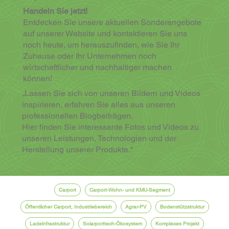
Handeln Sie jetzt!
Entdecken Sie unsere aktuellen Sonderangebote
auf unserer Website und kontaktieren Sie uns
noch heute, um herauszufinden, wie Sie Ihr
Zuhause oder Ihr Unternehmen noch
wirtschaftlicher und nachhaltiger machen
können!
„Lassen Sie sich von unseren Bildern und Videos
inspirieren, erfahren Sie alles aus unseren
professionellen Blogbeiträgen.
Hier finden Sie interessante Fotos und Videos zu
unseren Leistungen, Technologien und der
Herstellung unserer Produkte.“
Carport
Carport-Wohn- und KMU-Segment
Öffentlicher Carport, Industriebereich
Agrar-PV
Bodenstützstruktur
Ladeinfrastruktur
Solarporttech-Ökosystem
Komplexes Projekt