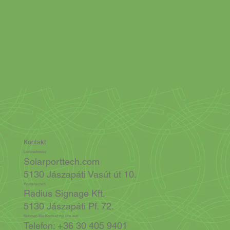
Kontakt
Lieferadresse
Solarporttech.com
5130 Jászapáti Vasút út 10.
Postanschrift
Radius Signage Kft.
5130 Jászapáti Pf. 72.
Nehmen Sie Kontakt mit uns auf!
Telefon: +36 30 405 9401