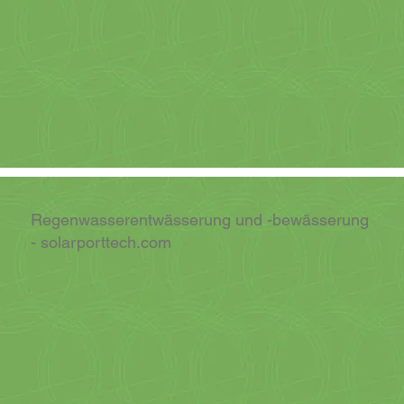
Regenwasserentwässerung und -bewässerung
- solarporttech.com