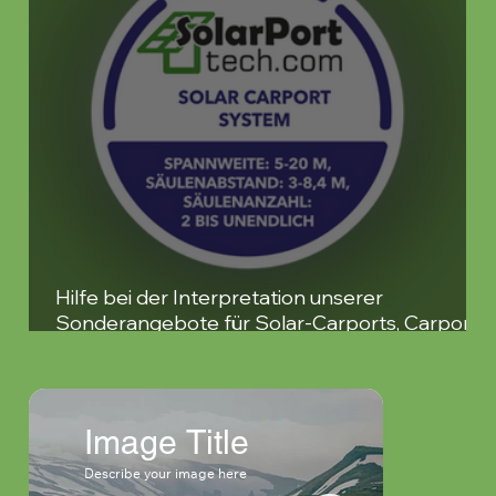
Hilfe bei der Interpretation unserer
Sonderangebote für Solar-Carports, Carports
und Pergolen
Image Title
Ima
Describe your image here
Describe