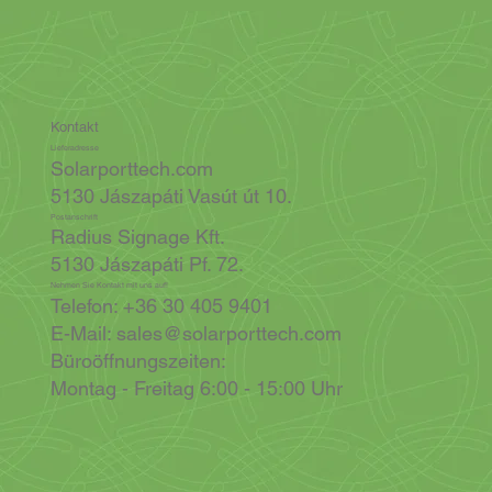
Kontakt
Lieferadresse
Solarporttech.com
5130 Jászapáti Vasút út 10.
Postanschrift
Radius Signage Kft.
5130 Jászapáti Pf. 72.
Nehmen Sie Kontakt mit uns auf!
Telefon: +36 30 405 9401
E-Mail:
sales@solarporttech.com
Büroöffnungszeiten:
Montag - Freitag 6:00 - 15:00 Uhr