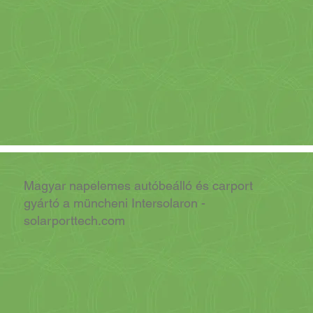
Magyar napelemes autóbeálló és carport
gyártó a müncheni Intersolaron -
solarporttech.com