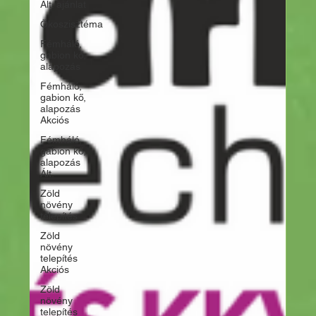
Ált. ajánlat
Ökoszisztéma
Fémháló,
gabion kő,
alapozás
Fémháló,
gabion kő,
alapozás
Akciós
Fémháló,
gabion kő,
alapozás
Ált.
Zöld
növény
telepítés
Zöld
növény
telepítés
Akciós
Zöld
növény
telepítés