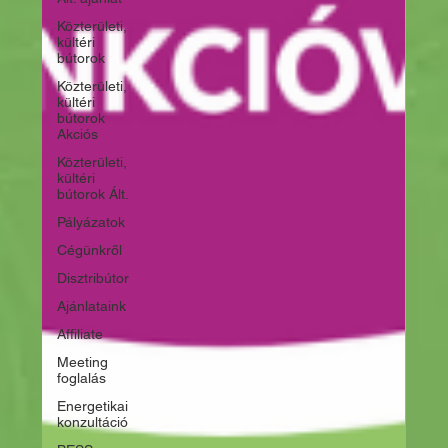
Közterületi,
kültéri
bútorok
Közterületi,
kültéri
bútorok
Akciós
Közterületi,
kültéri
bútorok Ált.
Pályázatok
Cégünkről
Disztribútor
Ajánlataink
Affiliate
Meeting
foglalás
Energetikai
konzultáció