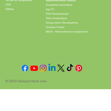
Cégünkről
Carport lakossági és kkv szegmens
Blog & Energia hírek
Carport közterületi, ipari szegmens
Termék és Szolgáltatás
Napelemrendszer választó
CSR
Energetikai konzultáció
Affiliate
Agri PV
Földi Tartószerkezet
Töltő Infrastruktúra
Solarporttech Ökoszisztéma
Complex Projekt
BESS - Akkumulátoros energiatároló
© 2024 Solarporttech.com