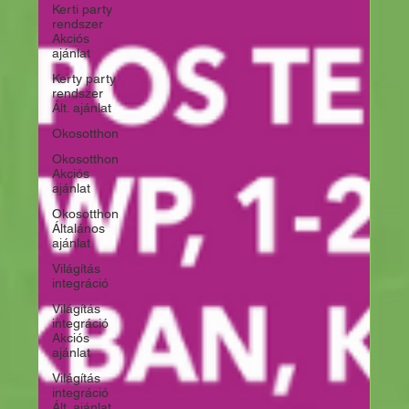
Kerti party
rendszer
Akciós
ajánlat
Kerty party
rendszer
Ált. ajánlat
Okosotthon
Okosotthon
Akciós
ajánlat
Okosotthon
Általános
ajánlat
Világítás
integráció
Világítás
integráció
Akciós
ajánlat
Világítás
integráció
Ált. ajánlat