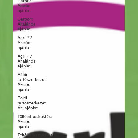
Carport
Akciós
ajánlat
Carport
Általános
ajánlat
Agri PV
Akciós
ajánlat
Agri PV
Általános
ajánlat
Földi
tartószerkezet
Akciós
ajánlat
Földi
tartószerkezet
Ált. ajánlat
Töltőinfrastruktúra
Akciós
ajánlat
Töltőinfrastruktúra