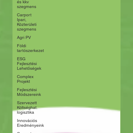
és kkv
szegmens
Carport
Ipari,
Közterületi
szegmens
Agri PV
Földi
tartószerkezet
ESG
Fejlesztési
Lehetőségek
Complex
Projekt
Fejlesztési
Módszereink
Szervezett
Költséghat.
logisztika
Innovációs
Eredményeink