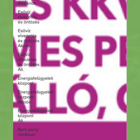
Általános
Esővíz
elvezeték
és öntözés
Esővíz
elvezetés
és öntözés
Akciós
Esővíz
elvezetés
és öntözés
Ált.
Energiafelügyeleti
központ
Energiafelügyeleti
központ
Akciós
Energiafelügyeleti
központ
Ált.
Kerti party
rendszer