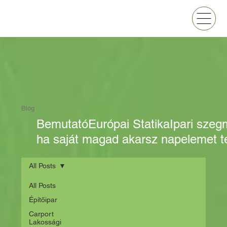
Blog
Bemutató
Európai Statika
Ipari sze
ha saját magad akarsz napelemet te
All Posts
All Posts
Építőipar
Carport
Lakossági