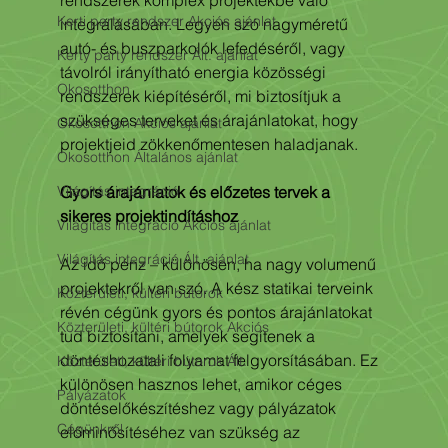
rendszerek komplex projektekbe való 
Kerti party rendszer Akciós ajánlat
integrálásában. Legyen szó nagyméretű 
autó- és buszparkolók lefedéséről, vagy 
Kerty party rendszer Ált. ajánlat
távolról irányítható energia közösségi 
Okosotthon
rendszerek kiépítéséről, mi biztosítjuk a 
szükséges terveket és árajánlatokat, hogy 
Okosotthon Akciós ajánlat
projektjeid zökkenőmentesen haladjanak.
Okosotthon Általános ajánlat
Világítás integráció
Gyors árajánlatok és előzetes tervek a 
sikeres projektindításhoz
Világítás integráció Akciós ajánlat
Világítás integráció Ált. ajánlat
Az idő pénz – különösen, ha nagy volumenű 
projektekről van szó. A kész statikai terveink 
Közterületi, kültéri bútorok
révén cégünk gyors és pontos árajánlatokat 
Közterületi, kültéri bútorok Akciós
tud biztosítani, amelyek segítenek a 
döntéshozatali folyamat felgyorsításában. Ez 
Közterületi, kültéri bútorok Ált.
különösen hasznos lehet, amikor céges 
Pályázatok
döntéselőkészítéshez vagy pályázatok 
Cégünkről
előminősítéséhez van szükség az 