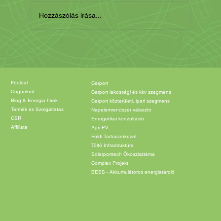
Hozzászólás írása...
Főoldal
Carport
Cégünkről
Carport lakossági és kkv szegmens
Blog & Energia hírek
Carport közterületi, ipari szegmens
Termék és Szolgáltatás
Napelemrendszer választó
CSR
Energetikai konzultáció
Affiliate
Agri PV
Földi Tartószerkezet
Töltő Infrastruktúra
Solarporttech Ökoszisztéma
Complex Projekt
BESS - Akkumulátoros energiatároló