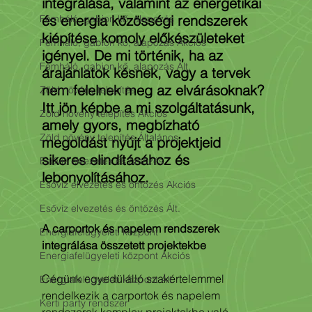
integrálása, valamint az energetikai 
és energia közösségi rendszerek 
Fémháló, gabion kő, alapozás
kiépítése komoly előkészületeket 
Fémháló, gabion kő, alapozás Akciós
igényel. De mi történik, ha az 
Fémháló, gabion kő, alapozás Ált.
árajánlatok késnek, vagy a tervek 
nem felelnek meg az elvárásoknak? 
Zöld növény telepítés
Itt jön képbe a mi szolgáltatásunk, 
Zöld növény telepítés Akciós
amely gyors, megbízható 
Zöld növény telepítés Általános
megoldást nyújt a projektjeid 
sikeres elindításához és 
Esővíz elvezeték és öntözés
lebonyolításához.
Esővíz elvezetés és öntözés Akciós
Esővíz elvezetés és öntözés Ált.
A carportok és napelem rendszerek 
Energiafelügyeleti központ
integrálása összetett projektekbe
Energiafelügyeleti központ Akciós
Cégünk egyedülálló szakértelemmel 
Energiafelügyeleti központ Ált.
rendelkezik a carportok és napelem 
Kerti party rendszer