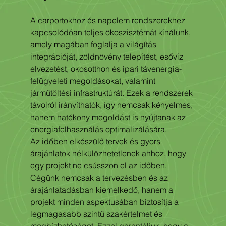
A carportokhoz és napelem rendszerekhez 
kapcsolódóan teljes ökoszisztémát kínálunk, 
amely magában foglalja a világítás 
integrációját, zöldnövény telepítést, esővíz 
elvezetést, okosotthon és ipari távenergia-
felügyeleti megoldásokat, valamint 
járműtöltési infrastruktúrát. Ezek a rendszerek 
távolról irányíthatók, így nemcsak kényelmes, 
hanem hatékony megoldást is nyújtanak az 
energiafelhasználás optimalizálására.
Az időben elkészülő tervek és gyors 
árajánlatok nélkülözhetetlenek ahhoz, hogy 
egy projekt ne csússzon el az időben. 
Cégünk nemcsak a tervezésben és az 
árajánlatadásban kiemelkedő, hanem a 
projekt minden aspektusában biztosítja a 
legmagasabb szintű szakértelmet és 