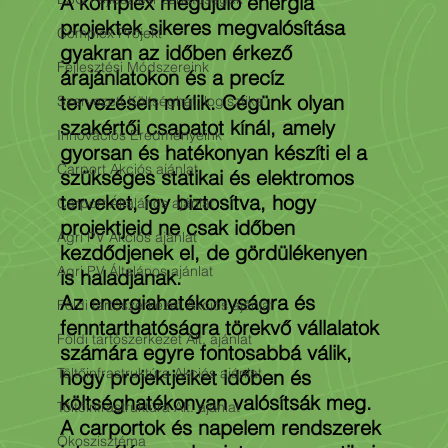
A komplex megújuló energia 
projektek sikeres megvalósítása 
Complex Projekt
gyakran az időben érkező 
Fejlesztési Módszereink
árajánlatokon és a precíz 
tervezésen múlik. Cégünk olyan 
Szervezett Költséghat. logisztika
szakértői csapatot kínál, amely 
Innovációs Eredményeink
gyorsan és hatékonyan készíti el a 
Carport Akciós ajánlat
szükséges statikai és elektromos 
terveket, így biztosítva, hogy 
Carport Általános ajánlat
projektjeid ne csak időben 
Agri PV Akciós ajánlat
kezdődjenek el, de gördülékenyen 
Agri PV Általános ajánlat
is haladjanak.
Az energiahatékonyságra és 
Földi tartószerkezet Akciós ajánlat
fenntarthatóságra törekvő vállalatok 
Földi tartószerkezet Ált. ajánlat
számára egyre fontosabbá válik, 
Töltőinfrastruktúra Akciós ajánlat
hogy projektjeiket időben és 
költséghatékonyan valósítsák meg. 
Töltőinfrastruktúra Ált. ajánlat
A carportok és napelem rendszerek 
Ökoszisztéma