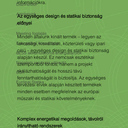
információkra.
Disztribútor
Ajánlataink
Az egységes design és statikai biztonság 
előnyei
Affiliate
Meeting foglalás
Minden általunk kínált termék – legyen az 
Energetikai konzultáció
lakossági, kisvállalati, közterületi vagy ipari 
célú – egységes design és statikai biztonság 
BESS akkumulátoros energiatárolók
alapján készül. Ez nemcsak esztétikai 
Napelem rendszer választó
szempontból fontos, hanem a projekt 
skálázhatóságát és hosszú távú 
CSR
fenntarthatóságát is biztosítja. Az egységes 
Európai Statika
tervezési elvek alapján készített termékek 
minden esetben megfelelnek az európai 
műszaki és statikai követelményeknek.
Komplex energetikai megoldások, távolról 
irányítható rendszerek