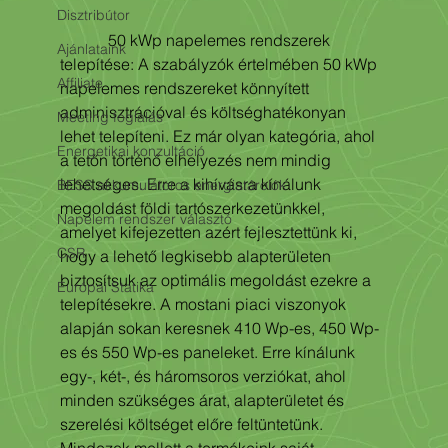
Disztribútor
            50 kWp napelemes rendszerek 
Ajánlataink
telepítése: A szabályzók értelmében 50 kWp 
Affiliate
napelemes rendszereket könnyített 
adminisztrációval és költséghatékonyan 
Meeting foglalás
lehet telepíteni. Ez már olyan kategória, ahol 
Energetikai konzultáció
a tetőn történő elhelyezés nem mindig 
lehetséges. Erre a kihívásra kínálunk 
BESS akkumulátoros energiatárolók
megoldást földi tartószerkezetünkkel, 
Napelem rendszer választó
amelyet kifejezetten azért fejlesztettünk ki, 
CSR
hogy a lehető legkisebb alapterületen 
biztosítsuk az optimális megoldást ezekre a 
Európai Statika
telepítésekre. A mostani piaci viszonyok 
alapján sokan keresnek 410 Wp-es, 450 Wp-
es és 550 Wp-es paneleket. Erre kínálunk 
egy-, két-, és háromsoros verziókat, ahol 
minden szükséges árat, alapterületet és 
szerelési költséget előre feltüntetünk. 