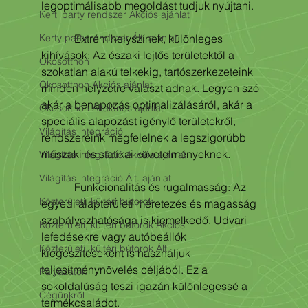
legoptimálisabb megoldást tudjuk nyújtani.
Kerti party rendszer Akciós ajánlat
Kerty party rendszer Ált. ajánlat
            Extrém helyszínek, különleges 
kihívások: Az északi lejtős területektől a 
Okosotthon
szokatlan alakú telkekig, tartószerkezeteink 
Okosotthon Akciós ajánlat
minden helyzetre választ adnak. Legyen szó 
akár a benapozás optimalizálásáról, akár a 
Okosotthon Általános ajánlat
speciális alapozást igénylő területekről, 
Világítás integráció
rendszereink megfelelnek a legszigorúbb 
műszaki és statikai követelményeknek.
Világítás integráció Akciós ajánlat
Világítás integráció Ált. ajánlat
            Funkcionalitás és rugalmasság: Az 
Közterületi, kültéri bútorok
egyedi alapterületi méretezés és magasság 
szabályozhatósága is kiemelkedő. Udvari 
Közterületi, kültéri bútorok Akciós
lefedésekre vagy autóbeállók 
Közterületi, kültéri bútorok Ált.
kiegészítéseként is használjuk 
teljesítménynövelés céljából. Ez a 
Pályázatok
sokoldalúság teszi igazán különlegessé a 
Cégünkről
termékcsaládot.