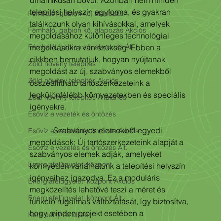
dinamikusan bővül. Azonban nem minden 
telepítési helyszín egyforma, és gyakran 
Fémháló, gabion kő, alapozás
találkozunk olyan kihívásokkal, amelyek 
Fémháló, gabion kő, alapozás Akciós
megoldásához különleges technológiai 
Fémháló, gabion kő, alapozás Ált.
megoldásokra van szükség. Ebben a 
cikkben bemutatjuk, hogyan nyújtanak 
Zöld növény telepítés
megoldást az új, szabványos elemekből 
Zöld növény telepítés Akciós
összeállítható tartószerkezeteink a 
legkülönfélébb környezetekben és speciális 
Zöld növény telepítés Általános
igényekre.
Esővíz elvezeték és öntözés
            Szabványos elemekből egyedi 
Esővíz elvezetés és öntözés Akciós
megoldások: Új tartószerkezeteink alapját a 
Esővíz elvezetés és öntözés Ált.
szabványos elemek adják, amelyeket 
Energiafelügyeleti központ
könnyedén variálhatunk a telepítési helyszín 
igényeihez igazodva. Ez a moduláris 
Energiafelügyeleti központ Akciós
megközelítés lehetővé teszi a méret és 
Energiafelügyeleti központ Ált.
funkció rugalmas változtatását, így biztosítva, 
hogy minden projekt esetében a 
Kerti party rendszer