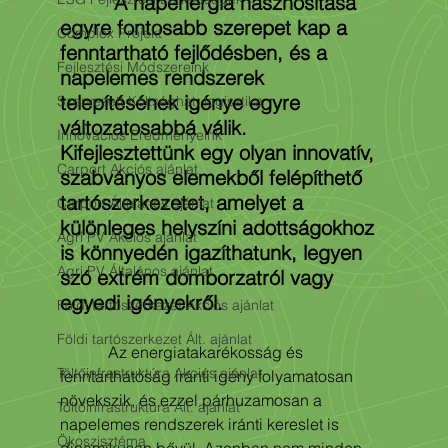
   A napenergia hasznosítása 
egyre fontosabb szerepet kap a 
Complex Projekt
fenntartható fejlődésben, és a 
Fejlesztési Módszereink
napelemes rendszerek 
telepítésének igénye egyre 
Szervezett Költséghat. logisztika
változatosabbá válik. 
Innovációs Eredményeink
Kifejlesztettünk egy olyan innovatív, 
Carport Akciós ajánlat
szabványos elemekből felépíthető 
tartószerkezetet, amelyet a 
Carport Általános ajánlat
különleges helyszíni adottságokhoz 
Agri PV Akciós ajánlat
is könnyedén igazíthatunk, legyen 
Agri PV Általános ajánlat
szó extrém domborzatról vagy 
egyedi igényekről.
Földi tartószerkezet Akciós ajánlat
Földi tartószerkezet Ált. ajánlat
            Az energiatakarékosság és 
Töltőinfrastruktúra Akciós ajánlat
fenntarthatóság iránti igény folyamatosan 
növekszik, és ezzel párhuzamosan a 
Töltőinfrastruktúra Ált. ajánlat
napelemes rendszerek iránti kereslet is 
Ökoszisztéma