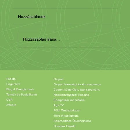
Hozzászólások
Hozzászólás írása...
Főoldal
Carport
Cégünkről
Carport lakossági és kkv szegmens
Blog & Energia hírek
Carport közterületi, ipari szegmens
Termék és Szolgáltatás
Napelemrendszer választó
CSR
Energetikai konzultáció
Affiliate
Agri PV
Földi Tartószerkezet
Töltő Infrastruktúra
Solarporttech Ökoszisztéma
Complex Projekt