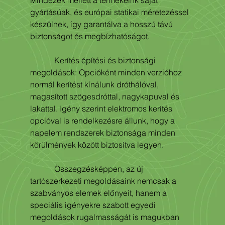
Mindezek mellett a termékeink saját 
gyártásúak, és európai statikai méretezéssel 
készülnek, így garantálva a hosszú távú 
biztonságot és megbízhatóságot.
            Kerítés építési és biztonsági 
megoldások: Opcióként minden verzióhoz 
normál kerítést kínálunk dróthálóval, 
magasított szögesdróttal, nagykapuval és 
lakattal. Igény szerint elektromos kerítés 
opcióval is rendelkezésre állunk, hogy a 
napelem rendszerek biztonsága minden 
körülmények között biztosítva legyen.
            Összegzésképpen, az új 
tartószerkezeti megoldásaink nemcsak a 
szabványos elemek előnyeit, hanem a 
speciális igényekre szabott egyedi 
megoldások rugalmasságát is magukban 