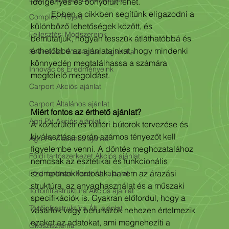
időigényes és bonyolult lehet. 
	Ebben a cikkben segítünk eligazodni a 
Complex Projekt
különböző lehetőségek között, és 
Fejlesztési Módszereink
bemutatjuk, hogyan tesszük átláthatóbbá és 
érthetőbbé az ajánlatainkat, hogy mindenki 
Szervezett Költséghat. logisztika
könnyedén megtalálhassa a számára 
Innovációs Eredményeink
megfelelő megoldást.
Carport Akciós ajánlat
Carport Általános ajánlat
Miért fontos az érthető ajánlat?
Agri PV Akciós ajánlat
A közterületi és kültéri bútorok tervezése és 
kiválasztása során számos tényezőt kell 
Agri PV Általános ajánlat
figyelembe venni. A döntés meghozatalához 
Földi tartószerkezet Akciós ajánlat
nemcsak az esztétikai és funkcionális 
szempontok fontosak, hanem az árazási 
Földi tartószerkezet Ált. ajánlat
struktúra, az anyaghasználat és a műszaki 
Töltőinfrastruktúra Akciós ajánlat
specifikációk is. Gyakran előfordul, hogy a 
Töltőinfrastruktúra Ált. ajánlat
vásárlók vagy beruházók nehezen értelmezik 
ezeket az adatokat, ami megnehezíti a 
Ökoszisztéma