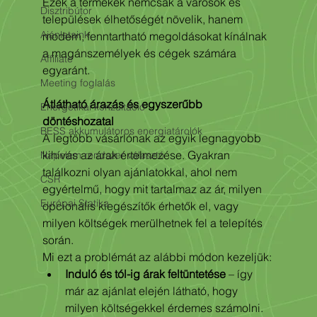
Ezek a termékek nemcsak a városok és 
Disztribútor
települések élhetőségét növelik, hanem 
Ajánlataink
modern, fenntartható megoldásokat kínálnak 
a magánszemélyek és cégek számára 
Affiliate
egyaránt.
Meeting foglalás
Átlátható árazás és egyszerűbb 
Energetikai konzultáció
döntéshozatal
BESS akkumulátoros energiatárolók
A legtöbb vásárlónak az egyik legnagyobb 
kihívás az árak értelmezése. Gyakran 
Napelem rendszer választó
találkozni olyan ajánlatokkal, ahol nem 
CSR
egyértelmű, hogy mit tartalmaz az ár, milyen 
Európai Statika
opcionális kiegészítők érhetők el, vagy 
milyen költségek merülhetnek fel a telepítés 
során.
Mi ezt a problémát az alábbi módon kezeljük:
Induló és tól-ig árak feltüntetése
 – így 
már az ajánlat elején látható, hogy 
milyen költségekkel érdemes számolni.