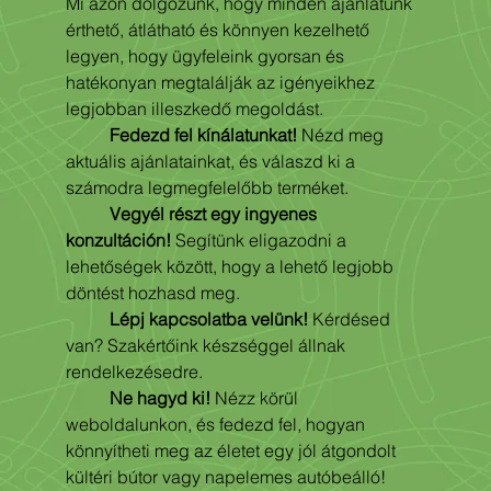
Mi azon dolgozunk, hogy minden ajánlatunk 
érthető, átlátható és könnyen kezelhető 
legyen, hogy ügyfeleink gyorsan és 
hatékonyan megtalálják az igényeikhez 
legjobban illeszkedő megoldást.
	Fedezd fel kínálatunkat!
 Nézd meg 
aktuális ajánlatainkat, és válaszd ki a 
számodra legmegfelelőbb terméket.
Vegyél részt egy ingyenes 
konzultáción!
 Segítünk eligazodni a 
lehetőségek között, hogy a lehető legjobb 
döntést hozhasd meg.
Lépj kapcsolatba velünk!
 Kérdésed 
van? Szakértőink készséggel állnak 
rendelkezésedre.
	Ne hagyd ki!
 Nézz körül 
weboldalunkon, és fedezd fel, hogyan 
könnyítheti meg az életet egy jól átgondolt 
kültéri bútor vagy napelemes autóbeálló!