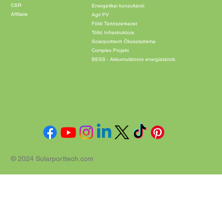
CSR
Energetikai konzultáció
Affiliate
Agri PV
Földi Tartószerkezet
Töltő Infrastruktúra
Solarporttech Ökoszisztéma
Complex Projekt
BESS - Akkumulátoros energiatároló
© 2024 Solarporttech.com