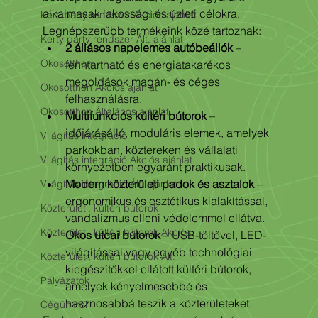
alkalmasak lakossági és üzleti célokra. 
Kerti party rendszer Akciós ajánlat
Legnépszerűbb termékeink közé tartoznak:
Kerty party rendszer Ált. ajánlat
2 állásos napelemes autóbeállók
 – 
Okosotthon
fenntartható és energiatakarékos 
megoldások magán- és céges 
Okosotthon Akciós ajánlat
felhasználásra. 
Okosotthon Általános ajánlat
Multifunkciós kültéri bútorok
 – 
időjárásálló, moduláris elemek, amelyek 
Világítás integráció
parkokban, köztereken és vállalati 
Világítás integráció Akciós ajánlat
környezetben egyaránt praktikusak. 
Modern közterületi padok és asztalok
 – 
Világítás integráció Ált. ajánlat
ergonomikus és esztétikus kialakítással, 
Közterületi, kültéri bútorok
vandalizmus elleni védelemmel ellátva. 
Közterületi, kültéri bútorok Akciós
Okos utcai bútorok
 – USB-töltővel, LED-
világítással vagy egyéb technológiai 
Közterületi, kültéri bútorok Ált.
kiegészítőkkel ellátott kültéri bútorok, 
Pályázatok
amelyek kényelmesebbé és 
hasznosabbá teszik a közterületeket.
Cégünkről