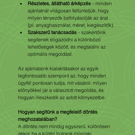
Részletes, átlátható árképzés
 – minden 
ajánlatnál világosan feltüntetjük, hogy 
milyen tényezők befolyásolják az árat 
(pl. anyaghasználat, méret, kiegészítők).
Szakszerű tanácsadás
 – szakértőink 
segítenek eligazodni a különböző 
lehetőségek között, és megtalálni az 
optimális megoldást.
Az ajánlataink kialakításakor az egyik 
legfontosabb szempont az, hogy minden 
ügyfél pontosan tudja, mit vásárol, milyen 
előnyökkel jár a választott megoldás, és 
hogyan illeszkedik az adott környezetbe.
Hogyan segítünk a megfelelő döntés 
meghozatalában?
A döntés nem mindig egyszerű, különösen 
akkor, ha a kültéri bútorok műszaki 