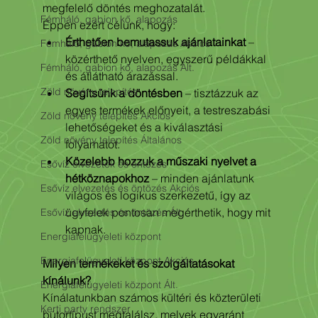
megfelelő döntés meghozatalát.
Fémháló, gabion kő, alapozás
Éppen ezért célunk, hogy:
Érthetően bemutassuk ajánlatainkat
 – 
Fémháló, gabion kő, alapozás Akciós
közérthető nyelven, egyszerű példákkal 
Fémháló, gabion kő, alapozás Ált.
és átlátható árazással.
Zöld növény telepítés
Segítsünk a döntésben
 – tisztázzuk az 
egyes termékek előnyeit, a testreszabási 
Zöld növény telepítés Akciós
lehetőségeket és a kiválasztási 
Zöld növény telepítés Általános
folyamatot.
Közelebb hozzuk a műszaki nyelvet a 
Esővíz elvezeték és öntözés
hétköznapokhoz
 – minden ajánlatunk 
Esővíz elvezetés és öntözés Akciós
világos és logikus szerkezetű, így az 
ügyfelek pontosan megérthetik, hogy mit 
Esővíz elvezetés és öntözés Ált.
kapnak.
Energiafelügyeleti központ
Energiafelügyeleti központ Akciós
Milyen termékeket és szolgáltatásokat 
kínálunk?
Energiafelügyeleti központ Ált.
Kínálatunkban számos kültéri és közterületi 
Kerti party rendszer
bútortípust megtalálsz, melyek egyaránt 