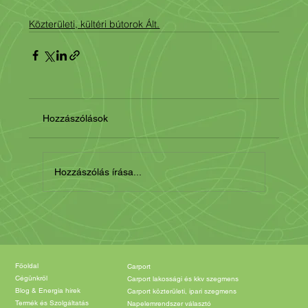
Közterületi, kültéri bútorok Ált.
Hozzászólások
Hozzászólás írása...
Főoldal
Carport
Cégünkről
Carport lakossági és kkv szegmens
Blog & Energia hírek
Carport közterületi, ipari szegmens
Termék és Szolgáltatás
Napelemrendszer választó