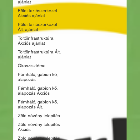
ajánlat
Földi tartószerkezet
Akciós ajánlat
Földi tartószerkezet
Ált. ajánlat
Töltőinfrastruktúra
Akciós ajánlat
Töltőinfrastruktúra Ált.
ajánlat
Ökoszisztéma
Fémháló, gabion kő,
alapozás
Fémháló, gabion kő,
alapozás Akciós
Fémháló, gabion kő,
alapozás Ált.
Zöld növény telepítés
Zöld növény telepítés
Akciós
Zöld növény telepítés