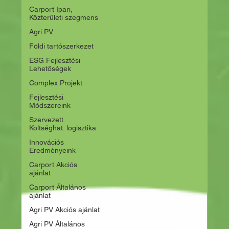
Carport Ipari,
Közterületi szegmens
Agri PV
Földi tartószerkezet
ESG Fejlesztési
Lehetőségek
Complex Projekt
Fejlesztési
Módszereink
Szervezett
Költséghat. logisztika
Innovációs
Eredményeink
Carport Akciós
ajánlat
Carport Általános
ajánlat
Agri PV Akciós ajánlat
Agri PV Általános