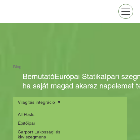
Blog
Bemutató
Európai Statika
Ipari sze
ha saját magad akarsz napelemet te
Világítás integráció
All Posts
Építőipar
Carport Lakossági és
kkv szegmens