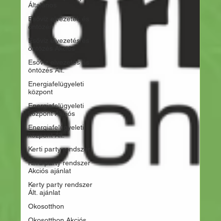
Általános
Esővíz elvezeték és
öntözés
Esővíz elvezetés és
öntözés Akciós
Esővíz elvezetés és
öntözés Ált.
Energiafelügyeleti
központ
Energiafelügyeleti
központ Akciós
Energiafelügyeleti
központ Ált.
Kerti party rendszer
Kerti party rendszer
Akciós ajánlat
Kerty party rendszer
Ált. ajánlat
Okosotthon
Okosotthon Akciós