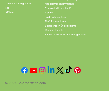
Főoldal
Carport
Cégünkről
Carport lakossági és kkv szegmens
Blog & Energia hírek
Carport közterületi, ipari szegmens
Termék és Szolgáltatás
Napelemrendszer választó
CSR
Energetikai konzultáció
Affiliate
Agri PV
Földi Tartószerkezet
Töltő Infrastruktúra
Solarporttech Ökoszisztéma
Complex Projekt
BESS - Akkumulátoros energiatároló
© 2024 Solarporttech.com