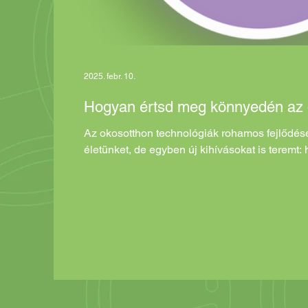
Energiafelügyeleti központ
Energiafelügy
2025. febr. 10.
Hogyan értsd meg könnyedén az o
Az okosotthon technológiák rohamos fejlődé
életünket, de egyben új kihívásokat is teremt: