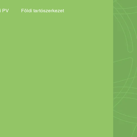
i PV
Földi tartószerkezet
 logisztika
Innovációs Eredményeink
at
Földi tartószerkezet Akciós ajánlat
Ökoszisztéma
Fémháló, gabion kő, alapozás
Zöld növény telepítés Akciós
Esővíz elvezetés és öntözés Ált.