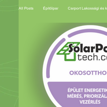
All Posts
Építőipar
Carport Lakossági és 
ESG Fejlesztési Lehetőségek
Complex Pr
Carport Akciós ajánlat
Carport Általános 
Földi tartószerkezet Ált. ajánlat
Töltőinfra
Fémháló, gabion kő, alapozás Akciós
Fém
Zöld növény telepítés Általános
Esővíz e