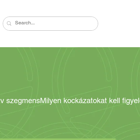
kv szegmens
Milyen kockázatokat kell figy