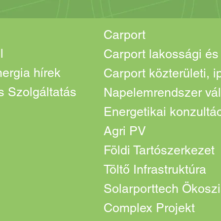
Carport
l
ergia hírek
Carport közterületi, 
 Szolgáltatás
Napelemrendszer vál
Energetikai konzultá
Agri PV
Földi Tartószerkezet
Töltő Infrastruktúra
Solarporttech Ökosz
Complex Projekt