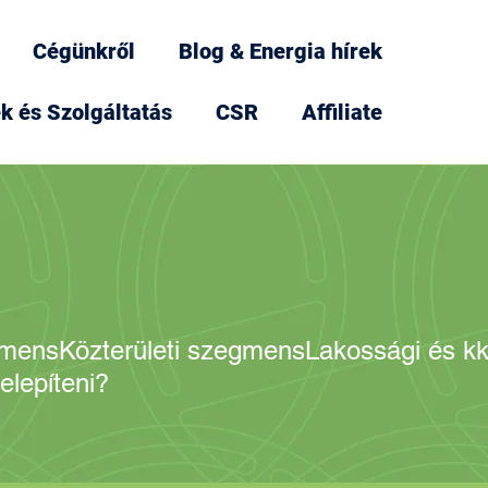
Cégünkről
Blog & Energia hírek
k és Szolgáltatás
CSR
Affiliate
gmens
Közterületi szegmens
Lakossági és k
elepíteni?