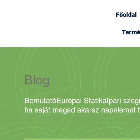
Főoldal
Termé
Blog
Bemutató
Európai Statika
Ipari sze
ha saját magad akarsz napelemet t