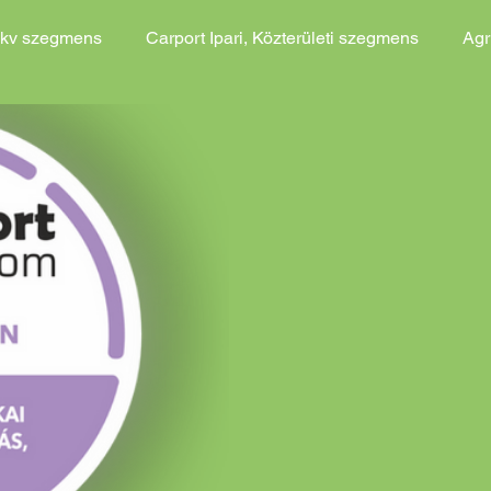
kkv szegmens
Carport Ipari, Közterületi szegmens
Agr
ojekt
Fejlesztési Módszereink
Szervezett Költséghat.
ajánlat
Agri PV Akciós ajánlat
Agri PV Általános ajánl
struktúra Akciós ajánlat
Töltőinfrastruktúra Ált. ajánlat
háló, gabion kő, alapozás Ált.
Zöld növény telepítés
lvezeték és öntözés
Esővíz elvezetés és öntözés Akciós