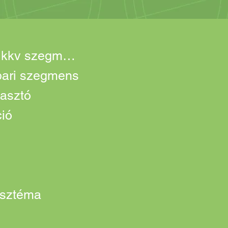
Carport lakossági és kkv szegmens
ipari szegmens
asztó
ció
isztéma