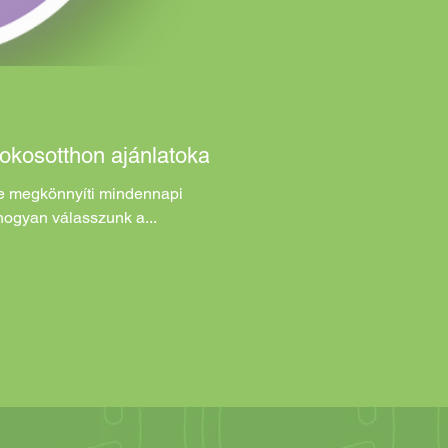
eleti központ Akciós
kosotthon ajánlatokat?
se megkönnyíti mindennapi
 hogyan válasszunk a...