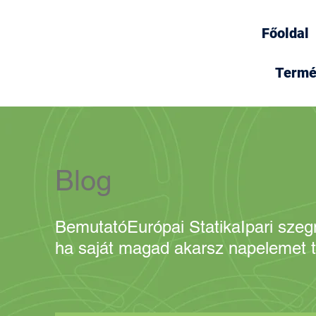
Főoldal
Termé
Blog
Bemutató
Európai Statika
Ipari sze
ha saját magad akarsz napelemet t