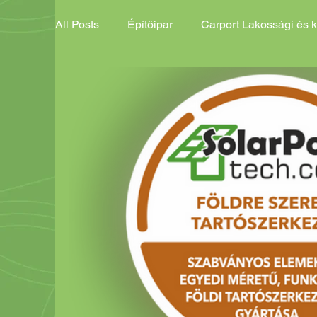
All Posts
Építőipar
Carport Lakossági és 
ESG Fejlesztési Lehetőségek
Complex Pr
Carport Akciós ajánlat
Carport Általános 
Földi tartószerkezet Ált. ajánlat
Töltőinfra
Fémháló, gabion kő, alapozás Akciós
Fém
Zöld növény telepítés Általános
Esővíz e