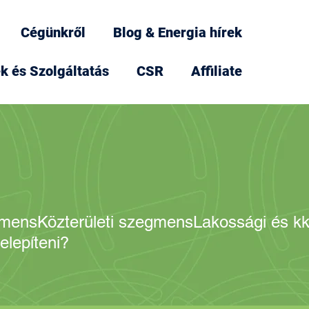
Cégünkről
Blog & Energia hírek
k és Szolgáltatás
CSR
Affiliate
gmens
Közterületi szegmens
Lakossági és k
elepíteni?