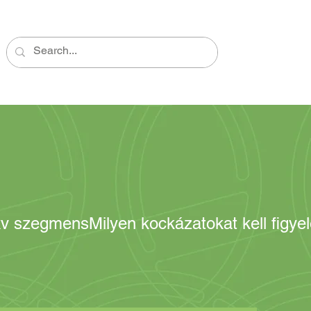
kv szegmens
Milyen kockázatokat kell figy