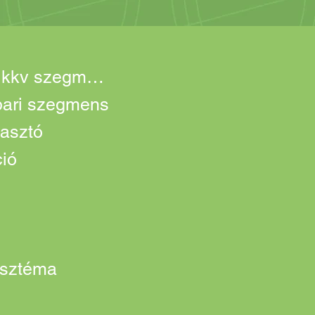
Carport lakossági és kkv szegmens
ipari szegmens
asztó
ció
isztéma