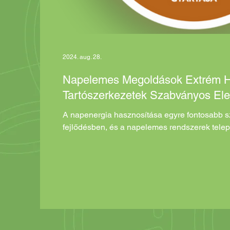
Energiafelügyeleti központ
Energiafelügy
2024. aug. 28.
Napelemes Megoldások Extrém He
Tartószerkezetek Szabványos El
A napenergia hasznosítása egyre fontosabb sz
fejlődésben, és a napelemes rendszerek telep