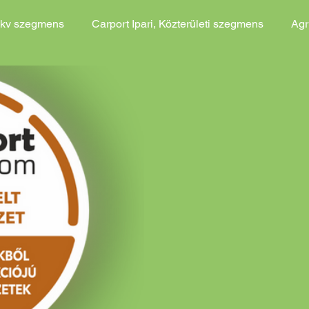
kkv szegmens
Carport Ipari, Közterületi szegmens
Agr
ojekt
Fejlesztési Módszereink
Szervezett Költséghat.
ajánlat
Agri PV Akciós ajánlat
Agri PV Általános ajánl
struktúra Akciós ajánlat
Töltőinfrastruktúra Ált. ajánlat
háló, gabion kő, alapozás Ált.
Zöld növény telepítés
lvezeték és öntözés
Esővíz elvezetés és öntözés Akciós