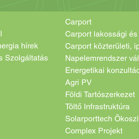
Carport
l
ergia hírek
Carport közterületi, 
 Szolgáltatás
Napelemrendszer vál
Energetikai konzultá
Agri PV
Földi Tartószerkezet
Töltő Infrastruktúra
Solarporttech Ökosz
Complex Projekt