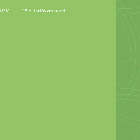
i PV
Földi tartószerkezet
 logisztika
Innovációs Eredményeink
at
Földi tartószerkezet Akciós ajánlat
Ökoszisztéma
Fémháló, gabion kő, alapozás
Zöld növény telepítés Akciós
Esővíz elvezetés és öntözés Ált.