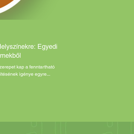
eleti központ Akciós
lyszínekre: Egyedi
emekből
erepet kap a fenntartható
ítésének igénye egyre...