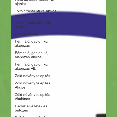
ajánlat
Töltőinfrastruktúra Akciós
ajánlat
Töltőinfrastruktúra Ált.
ajánlat
Ökoszisztéma
Fémháló, gabion kő,
alapozás
Fémháló, gabion kő,
alapozás Akciós
Fémháló, gabion kő,
alapozás Ált.
Zöld növény telepítés
Zöld növény telepítés
Akciós
Zöld növény telepítés
Általános
Esővíz elvezeték és
öntözés