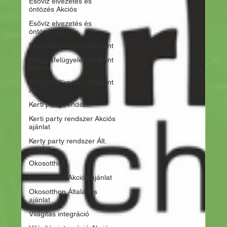
Esővíz elvezetés és
öntözés Akciós
Esővíz elvezetés és
öntözés Ált.
Energiafelügyeleti központ
Energiafelügyeleti központ
Akciós
Energiafelügyeleti központ
Ált.
Kerti party rendszer
Kerti party rendszer Akciós
ajánlat
Kerty party rendszer Ált.
ajánlat
Okosotthon
Okosotthon Akciós ajánlat
Okosotthon Általános
ajánlat
Világítás integráció