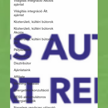
Világítás integráció Akciós
ajánlat
Világítás integráció Ált.
ajánlat
Közterületi, kültéri bútorok
Közterületi, kültéri bútorok
Akciós
Közterületi, kültéri bútorok
Ált.
Pályázatok
Cégünkről
Disztribútor
Ajánlataink
Affiliate
Meeting foglalás
Energetikai konzultáció
BESS akkumulátoros
energiatárolók
Napelem rendszer választó