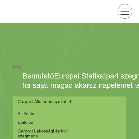
Blog
Bemutató
Európai Statika
Ipari sze
ha saját magad akarsz napelemet te
Carport Általános ajánlat
All Posts
Építőipar
Carport Lakossági és kkv
szegmens