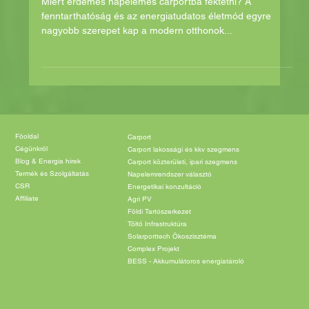
Fenntartható Jövőért
Miért érdemes napelemes carportba fektetni? A
fenntarthatóság és az energiatudatos életmód egyre
nagyobb szerepet kap a modern otthonok...
Főoldal
Carport
Cégünkről
Carport lakossági és kkv szegmens
Blog & Energia hírek
Carport közterületi, ipari szegmens
Termék és Szolgáltatás
Napelemrendszer választó
CSR
Energetikai konzultáció
Affiliate
Agri PV
Földi Tartószerkezet
Töltő Infrastruktúra
Solarporttech Ökoszisztéma
Complex Projekt
BESS - Akkumulátoros energiatároló